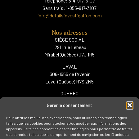
Téléphone: 514-917-3107
Sans frais: 1-855-917-3107
info@detailsinvestigation.com
Nos adresses
SIÈGE SOCIAL
17911 rue Lebeau
Mirabel (Québec) J7J 1H5
LAVAL
306-1555 de l’Avenir
Laval (Québec) H7S 2N5
QUÉBEC
400-1020 rue Bouvier
Gérer le consentement
Québec (Québec) G2K 0K9
Pour offrir les meilleures expériences, nous utilisons des technologies
telles que les cookies pour stocker et/ou accéder aux informations des
ENQUÊTE
appareils. Le fait de consentir à ces technologies nous permettra de traiter
des données telles que le comportement de navigation ou les ID uniques
FILATURE & SURVEILLANCE