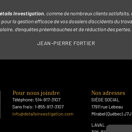
étails Investigation
, comme de nombreux clients satisfaits, 
pour la gestion efficace de vos dossiers d’accidents du trava
alaire, d’enquêtes préembauches et de réduction des pertes.
JEAN-PIERRE FORTIER
Pour nous joindre
Nos adresses
Téléphone: 514-917-3107
SIÈGE SOCIAL
Sans frais: 1-855-917-3107
17911 rue Lebeau
info@detailsinvestigation.com
Mirabel (Québec) J7J
LAVAL
306-1555 de l’Avenir