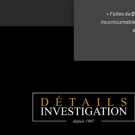
« Faites de
D
incontournable 
s